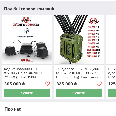
Подібні товари компанії
Кодифікований РЕБ
10-діапазонний РЕБ (200
РЕБ-
WARMAX SKY ARMOR
МГц - 1200 МГц) та (2.4
купо
7*80W (350-1050МГц)
ГГц / 5.8 ГГц) Купольний
FPV,
Купольний глушник проти
глушник FPV-дронів та
1050
305 000
325 000
125
₴
₴
FPV дронів на авто чи
БПЛА DJI Mavic
позицію.
Купити
Купити
Про нас