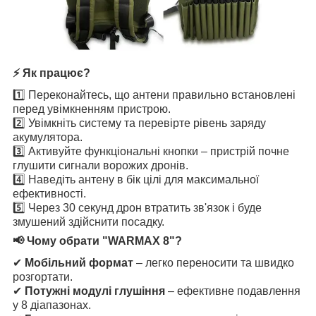
⚡ Як працює?
1️⃣ Переконайтесь, що антени правильно встановлені
перед увімкненням пристрою.
2️⃣ Увімкніть систему та перевірте рівень заряду
акумулятора.
3️⃣ Активуйте функціональні кнопки – пристрій почне
глушити сигнали ворожих дронів.
4️⃣ Наведіть антену в бік цілі для максимальної
ефективності.
5️⃣ Через 30 секунд дрон втратить зв'язок і буде
змушений здійснити посадку.
📢 Чому обрати "WARMAX 8"?
✔
Мобільний формат
– легко переносити та швидко
розгортати.
✔
Потужні модулі глушіння
– ефективне подавлення
у 8 діапазонах.