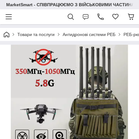
MarketSmart - СПІВПРАЦЮЄМО З ВІЙСЬКОВИМИ ЧАСТИНАМ
Товари та послуги
Антидронові системи РЕБ
РЕБ-рюк