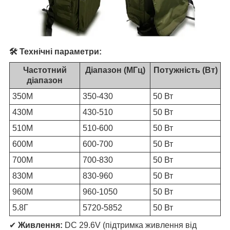
🛠 Технічні параметри:
Частотний
Діапазон (МГц)
Потужність (Вт)
діапазон
350М
350-430
50 Вт
430М
430-510
50 Вт
510М
510-600
50 Вт
600М
600-700
50 Вт
700М
700-830
50 Вт
830М
830-960
50 Вт
960М
960-1050
50 Вт
5.8Г
5720-5852
50 Вт
✔
Живлення:
DC 29.6V (підтримка живлення від