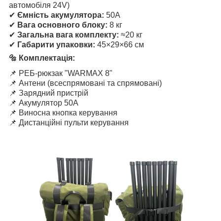
автомобіля 24V)
✔
Ємність акумулятора:
50А
✔
Вага основного блоку:
8 кг
✔
Загальна вага комплекту:
≈20 кг
✔
Габарити упаковки:
45×29×66 см
🔩 Комплектація:
📌 РЕБ-рюкзак "WARMAX 8"
📌 Антени (всеспрямовані та спрямовані)
📌 Зарядний пристрій
📌 Акумулятор 50А
📌 Виносна кнопка керування
📌 Дистанційні пульти керування