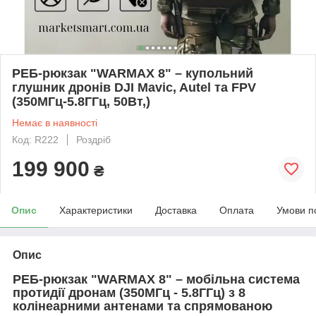
РЕБ-рюкзак "WARMAX 8" – купольний
глушник дронів DJI Mavic, Autel та FPV
(350МГц-5.8ГГц, 50Вт,)
Немає в наявності
Код: R222
Роздріб
199 900
₴
Опис
Характеристики
Доставка
Оплата
Умови п
Опис
РЕБ-рюкзак "WARMAX 8" – мобільна система
протидії дронам (350МГц - 5.8ГГц) з 8
колінеарними антенами та спрямованою