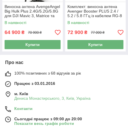
Виносна антена AvengeAngel
Комплект: виносна антена
Big Hulk Plus 2.4G/5.2G/5.8G
Avenger Booster PLUS 2.4 /
для DJI Mavic 3, Matrice та
5.2 / 5.8 ГГц із кабелем RG-8
Autel
(N-Type – QMA, 2 × 20 м)
В наявності
В наявності
64 900
72 900
₴
₴
70 900 ₴
77 000 ₴
Купити
Купити
Про нас
100% позитивних з 68 відгуків за рік
Працює з 03.01.2016
м. Київ
Дениса Монастирського, 3, Київ, Україна
Контакти
Сьогодні працює з 09:00 до 20:00
Показати весь графік роботи