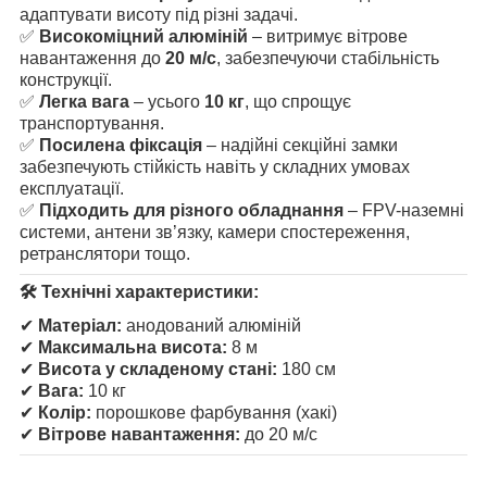
адаптувати висоту під різні задачі.
✅
Високоміцний алюміній
– витримує вітрове
навантаження до
20 м/с
, забезпечуючи стабільність
конструкції.
✅
Легка вага
– усього
10 кг
, що спрощує
транспортування.
✅
Посилена фіксація
– надійні секційні замки
забезпечують стійкість навіть у складних умовах
експлуатації.
✅
Підходить для різного обладнання
– FPV-наземні
системи, антени зв’язку, камери спостереження,
ретранслятори тощо.
🛠 Технічні характеристики:
✔
Матеріал:
анодований алюміній
✔
Максимальна висота:
8 м
✔
Висота у складеному стані:
180 см
✔
Вага:
10 кг
✔
Колір:
порошкове фарбування (хакі)
✔
Вітрове навантаження:
до 20 м/с