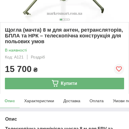
Щогла (мачта) 8 м для антен, ретрансляторів,
БПЛА та НРК – телескопічна конструкція для
польових умов
В наявності
Код: A121
Роздріб
15 700
₴
Купити
Опис
Характеристики
Доставка
Оплата
Умови п
Опис
Телескопічна алюмінієва щогла 8 м для FPV та