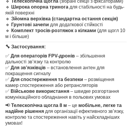
🔹
Телескопічна щогла
(зібрані секції з фіксаторами)
🔹
Широка опорна тринога
для стабільності на будь-
якій поверхні
🔹
Зйомна верхівка (стандартна остання секція)
🔹
Грунтові зачепи
для додаткової стійкості
🔹
Комплект тросів-розтяжок з кілками
(для щогл 10
м і більше)
🔧 Застосування:
✅
Для операторів FPV-дронів
– збільшення
дальності зв’язку та контролю
✅
Для зв’язківців
– встановлення антен для
покращення сигналу
✅
Для спостереження та безпеки
– розміщення
камер спостереження або ретрансляторів
✅
Військове використання
– швидке розгортання
комунікаційного обладнання в польових умовах
📢
Телескопічна щогла 8 м
– це
мобільне, легке та
надійне рішення
для організації ефективного зв’язку,
контролю та спостереження навіть у найскладніших
умовах!