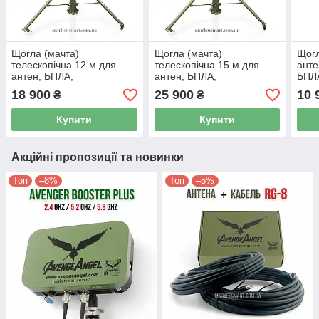
Щогла (мачта)
Щогла (мачта)
Щогл
телескопічна 12 м для
телескопічна 15 м для
анте
антен, БПЛА,
антен, БПЛА,
БПЛА
ретрансляторів і НРК |
ретрансляторів і НРК |
теле
18 900
25 900
10 
₴
₴
Польові умови
Польові умови
для 
Купити
Купити
Акційні пропозиції та новинки
Топ
–8%
Топ
–5%