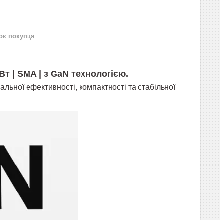
нок покупця
Вт | SMA |
з GaN технологією.
льної ефективності, компактності та стабільної