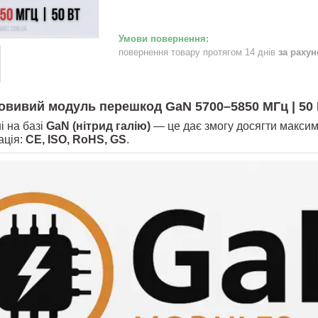
повернення товару протягом 14 днів
за раху
овивий м
одуль перешкод GaN 5700–5850 МГц | 50 
і на базі
GaN (нітрид галію)
— це дає змогу досягти максима
ація:
CE, ISO, RoHS, GS
.