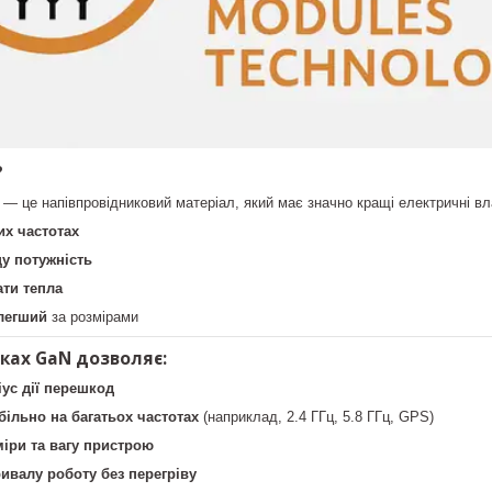
?
— це напівпровідниковий матеріал, який має значно кращі електричні вл
х частотах
у потужність
ати тепла
легший
за розмірами
лках GaN дозволяє:
ус дії перешкод
ільно на багатьох частотах
(наприклад, 2.4 ГГц, 5.8 ГГц, GPS)
іри та вагу пристрою
ивалу роботу без перегріву