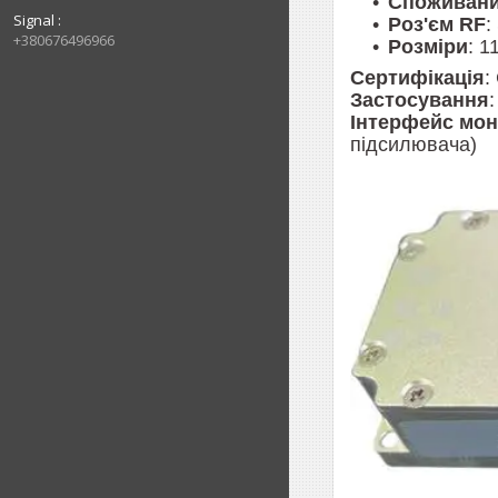
Споживани
Signal
Роз'єм RF
:
+380676496966
Розміри
: 1
Сертифікація
:
Застосування
Інтерфейс мон
підсилювача)