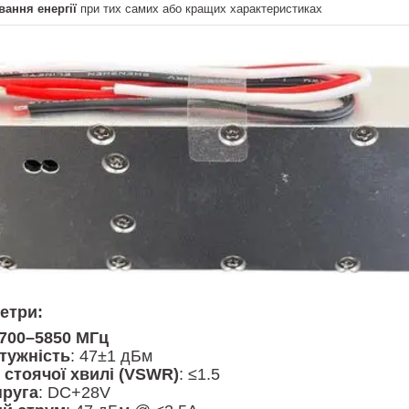
ання енергії
при тих самих або кращих характеристиках
етри:
700–5850 МГц
тужність
: 47±1 дБм
 стоячої хвилі (VSWR)
: ≤1.5
пруга
: DC+28V