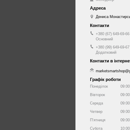
Дениса Монастирськ
+380 (67) 649-69-66
Основний
+380 (99) 649-69-67
Додатковий
marketsmartshop@
Графік роботи
Понеділок
09:00
Вівторок
09:00
Середа
09:00
Четвер
09:00
Пʼятниця
09:00
Субота
10:00