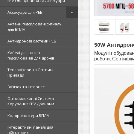
FPV Обладнання та Аксесуари
Аксесуари для РЕБ
Антени підсилювачі сигналу
для БПЛА
Антидронові системи РЕБ
50W Антидрон
Кабелі для антен -
Модулі побудован
підсилювачів для дронів
роботи. Сертифік
Тепловізори та Оптичні
Прилади
Зв’язок та Інтернет
Оптоволоконні Системи
Керування FPV Дронами
Квадрокоптери БПЛА
Інтерактивні панелі для
військових