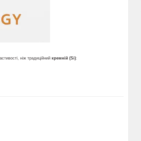
астивості, ніж традиційний
кремній (Si)
: