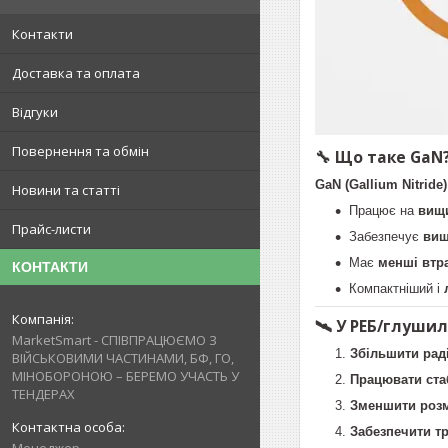
Контакти
Доставка та оплата
Відгуки
Повернення та обмін
🔧 Що таке GaN
GaN (Gallium Nitride)
Новини та статті
Працює на
вищи
Прайс-листи
Забезпечує
вищ
Має
менші втр
КОНТАКТИ
Компактніший і
🛰 У РЕБ/глуши
MarketSmart - СПІВПРАЦЮЄМО З
Збільшити раді
ВІЙСЬКОВИМИ ЧАСТИНАМИ, БФ, ГО,
МІНОБОРОНОЮ – БЕРЕМО УЧАСТЬ У
Працювати стаб
ТЕНДЕРАХ
Зменшити розм
Забезпечити тр