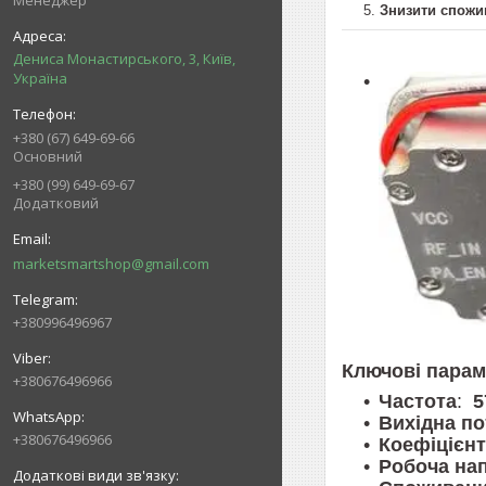
Менеджер
Знизити спожив
Дениса Монастирського, 3, Київ,
Україна
+380 (67) 649-69-66
Основний
+380 (99) 649-69-67
Додатковий
marketsmartshop@gmail.com
+380996496967
Ключові парам
+380676496966
Частота
:
5
Вихідна по
+380676496966
Коефіцієнт
Робоча на