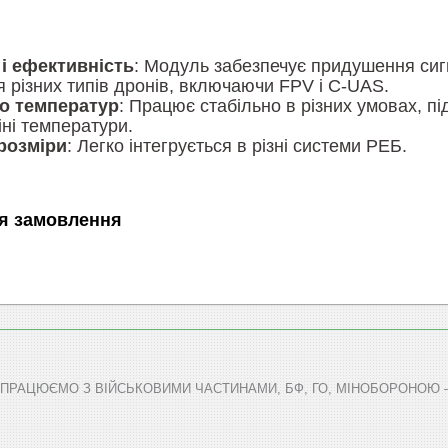
 і ефективність
: Модуль забезпечує придушення сиг
я різних типів дронів, включаючи FPV і C-UAS.
до температур
: Працює стабільно в різних умовах, п
іні температури.
розміри
: Легко інтегрується в різні системи РЕБ.
я замовлення
СПІВПРАЦЮЄМО З ВІЙСЬКОВИМИ ЧАСТИНАМИ, БФ, ГО, МІНОБОРОНОЮ