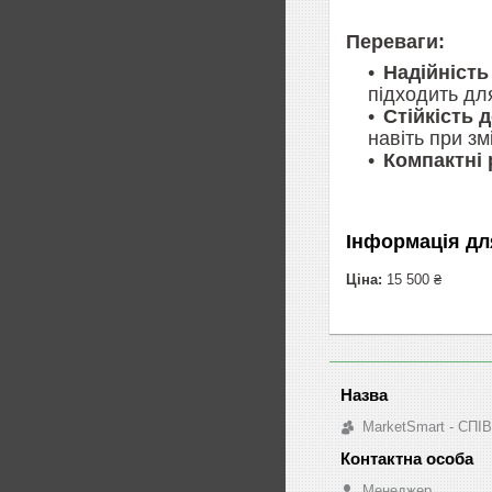
Переваги:
Надійність
підходить дл
Стійкість 
навіть при зм
Компактні 
Інформація дл
Ціна:
15 500 ₴
MarketSmart - 
Менеджер