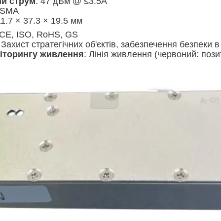
й струм
: 47 дБм @ ≤3.5A
 SMA
11.7 × 37.3 × 19.5 мм
 CE, ISO, RoHS, GS
: Захист стратегічних об'єктів, забезпечення безпеки 
іторингу живлення
: Лінія живлення (червоний: пози