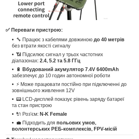
✅
Переваги пристрою:
🔧 Працює з кабелями довжиною
до 40 метрів
без втрати якості сигналу
📶 Підсилює сигнал у трьох частотних
діапазонах:
2.4, 5.2 та 5.8 ГГц
🔋
Вбудований акумулятор 7.4V 6400mAh
забезпечує до 10 годин автономної роботи
⚡ Може працювати постійно при підключенні до
зовнішнього живлення 12V
📟 LCD-дисплей показує рівень заряду батареї
та стан пристрою
🔌 Роз'єм:
N-K Female
💼 Підходить для
польових умов,
волонтерських РЕБ-комплексів, FPV-місій