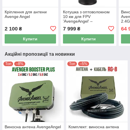
Кріплення для антени
Котушка з оптоволокном
Вино
Avenge Angel
10 км для FPV
Aven
'AvengeAngel' –
2.4G
повітряний модуль для
Mavi
2 100
7 999
64 
₴
₴
передачі сигналу на
БПЛА"
Купити
Купити
Акційні пропозиції та новинки
Топ
–8%
Топ
–5%
Виносна антена AvengeAngel
Комплект: виносна антена