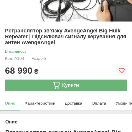
Ретранслятор звʼязку AvengeAngel Big Hulk
Repeater | Підсилювач сигналу керування для
антен AvengeAngel
В наявності
Код: A104
Роздріб
68 990
₴
Купити
Опис
Характеристики
Доставка
Оплата
Умови п
Опис