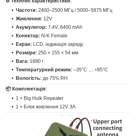
⚙️
Технічні характеристики:
Частоти:
2400–2500 МГц / 5000–5875 МГц
Живлення:
12V
Акумулятор:
7.4V, 6400 mAh
Конектор:
N-K Female
Екран:
LCD, індикація заряду
Розміри:
250 × 155 × 54 мм
Вага:
1680 г
Температурний режим:
–35°C … +85°C
Вологість:
до 75% RH
📦
Комплектація:
1 × Big Hulk Repeater
1 × Блок живлення 12V 3A