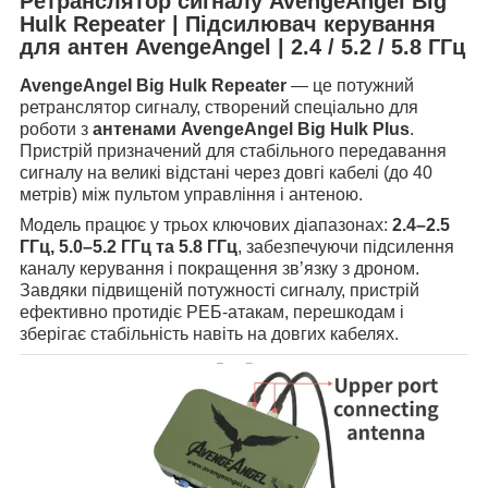
Ретранслятор сигналу AvengeAngel Big
Hulk Repeater | Підсилювач керування
для антен AvengeAngel | 2.4 / 5.2 / 5.8 ГГц
AvengeAngel Big Hulk Repeater
— це потужний
ретранслятор сигналу, створений спеціально для
роботи з
антенами AvengeAngel Big Hulk Plus
.
Пристрій призначений для стабільного передавання
сигналу на великі відстані через довгі кабелі (до 40
метрів) між пультом управління і антеною.
Модель працює у трьох ключових діапазонах:
2.4–2.5
ГГц, 5.0–5.2 ГГц та 5.8 ГГц
, забезпечуючи підсилення
каналу керування і покращення зв’язку з дроном.
Завдяки підвищеній потужності сигналу, пристрій
ефективно протидіє РЕБ-атакам, перешкодам і
зберігає стабільність навіть на довгих кабелях.