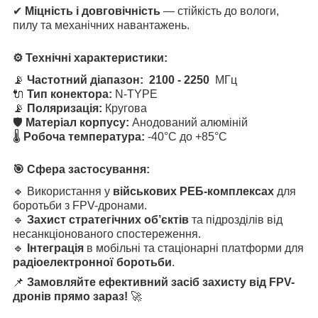
✔
Міцність і довговічність
— стійкість до вологи,
пилу та механічних навантажень.
⚙ Технічні характеристики:
📡
Частотний діапазон:
2100 - 2250​​​​​​​
МГц
🔌
Тип конектора:
N-TYPE
📡
Поляризація:
Кругова
🛡
Матеріал корпусу:
Анодований алюміній
🌡
Робоча температура:
-40°C до +85°C
🎯 Сфера застосування:
🔹 Використання у
військових РЕБ-комплексах
для
боротьби з FPV-дронами.
🔹
Захист стратегічних об’єктів
та підрозділів від
несанкціонованого спостереження.
🔹
Інтеграція
в мобільні та стаціонарні платформи для
радіоелектронної боротьби
.
📌
Замовляйте ефективний засіб захисту від FPV-
дронів прямо зараз!
🚀