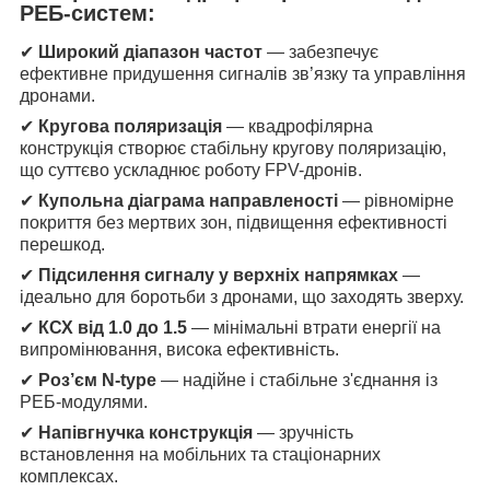
РЕБ-систем:
✔
Широкий діапазон частот
— забезпечує
ефективне придушення сигналів зв’язку та управління
дронами.
✔
Кругова поляризація
— квадрофілярна
конструкція створює стабільну кругову поляризацію,
що суттєво ускладнює роботу FPV-дронів.
✔
Купольна діаграма направленості
— рівномірне
покриття без мертвих зон, підвищення ефективності
перешкод.
✔
Підсилення сигналу у верхніх напрямках
—
ідеально для боротьби з дронами, що заходять зверху.
✔
КСХ від 1.0 до 1.5
— мінімальні втрати енергії на
випромінювання, висока ефективність.
✔
Роз’єм N-type
— надійне і стабільне з'єднання із
РЕБ-модулями.
✔
Напівгнучка конструкція
— зручність
встановлення на мобільних та стаціонарних
комплексах.