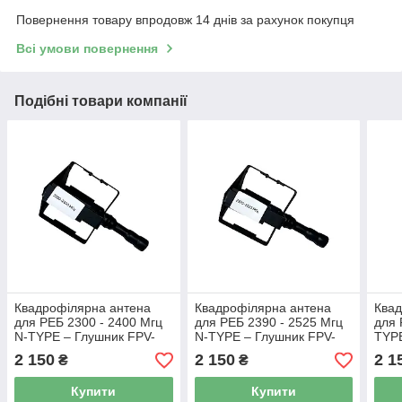
Повернення товару впродовж 14 днів за рахунок покупця
Всі умови повернення
Подібні товари компанії
Квадрофілярна антена
Квадрофілярна антена
Квад
для РЕБ 2300 - 2400 Мгц
для РЕБ 2390 - 2525 Мгц
для 
N-TYPE – Глушник FPV-
N-TYPE – Глушник FPV-
TYPE
дронів, Антена для
дронів, Антена для
дрон
2 150
2 150
2 1
₴
₴
блокування БПЛА
блокування БПЛА
бло
Купити
Купити