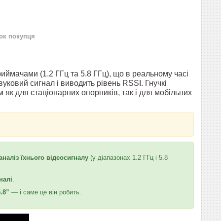
нок покупця
ймачами (1.2 ГГц та 5.8 ГГц), що в реальному часі
ковий сигнал і виводить рівень RSSI. Гнучкі
як для стаціонарних опорників, так і для мобільних
аналіз їхнього відеосигналу
(у діапазонах 1.2 ГГц і 5.8
налі
.
.8”
— і саме це він робить.