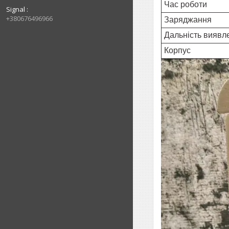
Час роботи
Signal
+380676496966
Заряджання
Дальність виявл
Корпус