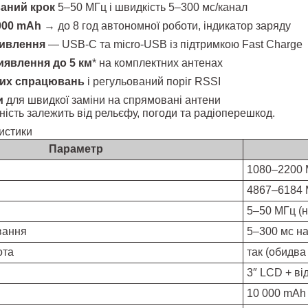
аний крок
5–50 МГц і швидкість 5–300 мс/канал
000 mAh
→ до 8 год автономної роботи, індикатор заряду
живлення
— USB-C та micro-USB із підтримкою Fast Charge
иявлення до 5 км
* на комплектних антенах
них спрацювань
і регульований поріг RSSI
и
для швидкої заміни на спрямовані антени
ність залежить від рельєфу, погоди та радіоперешкод.
ристики
Параметр
1080–2200 
4867–6184 М
5–50 МГц (
вання
5–300 мс на
ота
так (обидва
3″ LCD + ві
10 000 mAh 