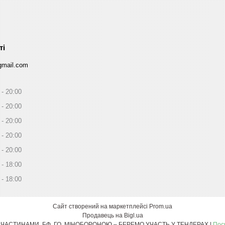
gmail.com
20:00
20:00
20:00
20:00
20:00
18:00
18:00
Сайт створений на маркетплейсі
Prom.ua
Продавець на Bigl.ua
MarketSmart - СПІВПРАЦЮЄМО З ВІЙСЬКОВИМИ ЧАСТИНАМИ, БФ, ГО, МІНОБОРОНОЮ – БЕРЕМО УЧАСТЬ У ТЕНДЕРАХ |
Пос