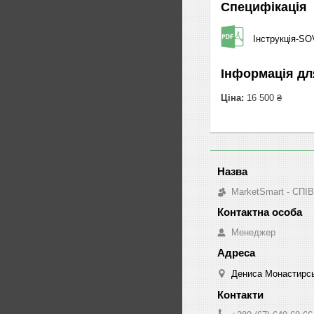
Специфікація
Інструкція-SO
Інформація дл
Ціна:
16 500 ₴
MarketSmart - 
Менеджер
Дениса Монастирськ