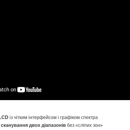
 LCD
із чітким інтерфейсом і графіком спектра
сканування двох діапазонів
без «сліпих зон»