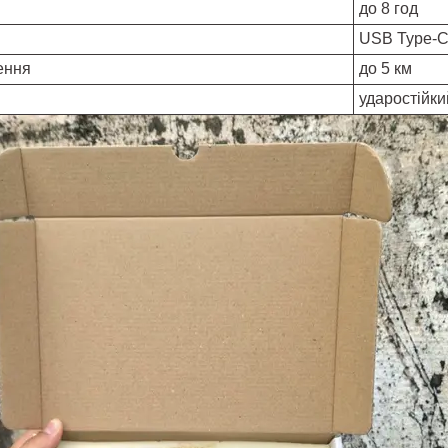
до 8 год
USB Type-C 
ення
до 5 км
ударостійки