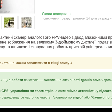
повернення товару протягом 14 днів
за раху
актний сканер аналогового FPV-відео з дводіапазонними при
ене зображення на великому 3-дюймовому дисплеї, подає зву
у та швидкості сканування роблять пристрій універсальним 
ористання можна завантажити в кінці опису
⬇️
ринцип роботи
пристрою —
виявлення активності дронів саме через 
є GPS, управління чи телеметрію
, а саме
знімає активність у відеока
у середовищі це часто називають:
“ловимо по відео”
або
“бачимо по 5