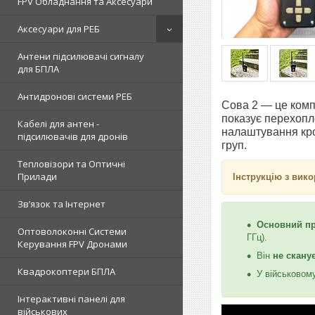
FPV Обладнання та Аксесуари
Аксесуари для РЕБ
Антени підсилювачі сигналу
для БПЛА
Антидронові системи РЕБ
Сова 2 — це комп
показує перехопл
Кабелі для антен -
налаштування крок
підсилювачів для дронів
груп.
Тепловізори та Оптичні
Прилади
Інструкцію з вик
Зв’язок та Інтернет
Основний п
Оптоволоконні Системи
ГГц).
Керування FPV Дронами
Він
не скану
Квадрокоптери БПЛА
У військовом
Інтерактивні панелі для
військових