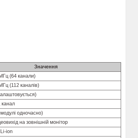
Значення
МГц (64 канали)
Гц (112 каналів)
налаштовується)
 канал
 модулі одночасно)
деовихід на зовнішній монітор
Li-ion