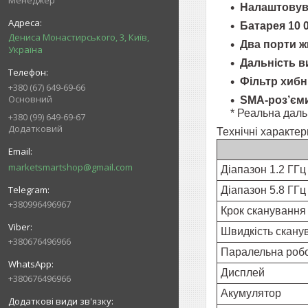
Менеджер
Налаштовув
Батарея 10 
Дениса Монастирського, 3, Київ,
Два порти 
Україна
Дальність в
Фільтр хиб
+380 (67) 649-69-66
Основний
SMA-роз’єм
* Реальна даль
+380 (99) 649-69-67
Додатковий
Технічні характе
marketsmartshop@gmail.com
Діапазон 1.2 ГГц
Діапазон 5.8 ГГц
+380996496967
Крок сканування
Швидкість скану
+380676496966
Паралельна роб
Дисплей
+380676496966
Акумулятор