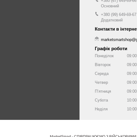
+380 (67) 649-69-66
Основний
+380 (99) 649-69-67
Додатковий
marketsmartshop@
Графік роботи
Понеділок
09:00
Вівторок
09:00
Середа
09:00
Четвер
09:00
Пʼятниця
09:00
Субота
10:00
Неділя
10:00