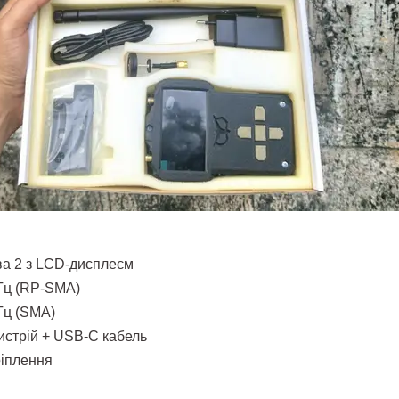
ва 2 з LCD-дисплеєм
ГГц (RP-SMA)
Гц (SMA)
истрій + USB-C кабель
ріплення