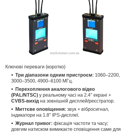
Ключові переваги (коротко)
Три діапазони одним пристроєм:
1060–2200,
3000–3500, 4900–6100 МГц.
Перехоплення аналогового відео
(PAL/NTSC)
у реальному часі на 2.4″ екрані +
CVBS-вихід
на зовнішній дисплей/реєстратор.
Миттєве оповіщення:
звук + вібросигнал,
індикатори на 1.8″ IPS-дисплеї.
Журнал тривог:
фіксація частоти та часу;
довгим натиском вимикаєте сповіщення саме для