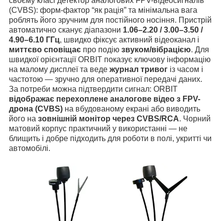
своєму класі детектор аналогових FPV-відеосигналів
(CVBS): форм-фактор “як рація” та мінімальна вага
роблять його зручним для постійного носіння. Пристрій
автоматично сканує діапазони
1.06–2.20 / 3.00–3.50 /
4.90–6.10 ГГц
, швидко фіксує активний відеоканал і
миттєво сповіщає
про подію
звуком/вібрацією
. Для
швидкої орієнтації ORBIT показує ключову інформацію
на малому дисплеї та веде
журнал тривог
із часом і
частотою — зручно для оперативної передачі даних.
За потреби можна підтвердити сигнал: ORBIT
відображає перехоплене аналогове відео з FPV-
дрона (CVBS)
на вбудованому екрані або виводить
його на
зовнішній монітор через CVBS/RCA
. Чорний
матовий корпус практичний у використанні — не
блищить і добре підходить для роботи в полі, укритті чи
автомобілі.