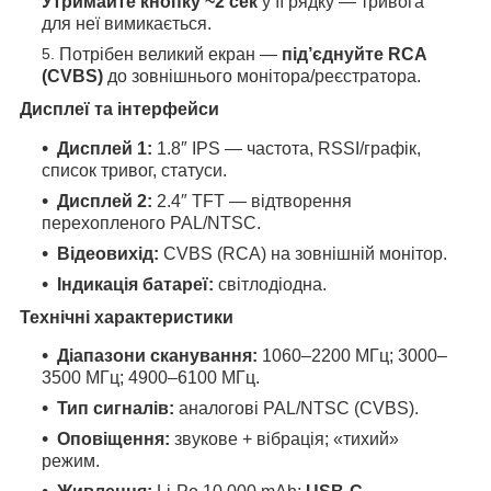
Утримайте кнопку ~2 сек
у її рядку — тривога
для неї вимикається.
Потрібен великий екран —
під’єднуйте RCA
(CVBS)
до зовнішнього монітора/реєстратора.
Дисплеї та інтерфейси
Дисплей 1:
1.8″ IPS — частота, RSSI/графік,
список тривог, статуси.
Дисплей 2:
2.4″ TFT — відтворення
перехопленого PAL/NTSC.
Відеовихід:
CVBS (RCA) на зовнішній монітор.
Індикація батареї:
світлодіодна.
Технічні характеристики
Діапазони сканування:
1060–2200 МГц; 3000–
3500 МГц; 4900–6100 МГц.
Тип сигналів:
аналогові PAL/NTSC (CVBS).
Оповіщення:
звукове + вібрація; «тихий»
режим.