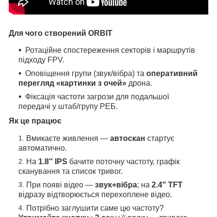
Для чого створений ORBIT
Ротаційне спостереження секторів і маршрутів
підходу FPV.
Оповіщення групи (звук/вібра) та
оперативний
перегляд «картинки з очей»
дрона.
Фіксація частоти загрози для подальшої
передачі у штаб/групу РЕБ.
Як це працює
Вмикаєте живлення —
автоскан
стартує
автоматично.
На
1.8″ IPS
бачите поточну частоту, графік
сканування та список тривог.
При появі відео —
звук+вібра
; на
2.4″ TFT
відразу відтворюється перехоплене відео.
Потрібно заглушити саме цю частоту?