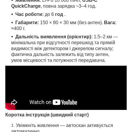
Живлення:
Li-Po 10 000 mAh;
USB-C
QuickCharge
, повна зарядка ~3–4 год.
Час роботи:
до 6
год
.
Габарити:
150 × 80 × 30 мм (без антен).
Вага:
≈400 г.
Дальність виявлення (орієнтир):
1.5–2 км —
мінімальна при відсутності перешкод та прямій
видимості між детектором і джерелом сигналу;
фактична дальність залежить від типу антен,
умов місцевості та потужності передавача.
Коротка інструкція (швидкий старт)
Увімкніть живлення — автоскан активується
автоматично.