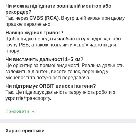
Чи можна під’єднати зовнішній монітор або
рекордер?
Так, через
CVBS (RCA)
. Внутрішній екран при цьому
працює паралельно.
Навіщо журнал тривог?
Щоб швидко передати
час/частоту
у підрозділ або
групу РЕБ, а також позначити «свої» частоти для
ігнору.
Чи вистачить дальності 1–5 км?
Це орієнтир за прямої видимості. Реальна дальність
залежить від антен, висоти точок, перешкод у
місцевості та потужності передавача.
Чи підтримує ORBIT виносні антени?
Так. Це підвищує дальність та зручність роботи з
укриттів/транспорту.
Приховати
Характеристики