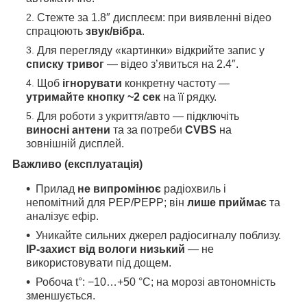
Стежте за 1.8″ дисплеєм: при виявленні відео
спрацюють
звук/вібра
.
Для перегляду «картинки» відкрийте запис у
списку тривог
— відео з’явиться на 2.4″.
Щоб
ігнорувати
конкретну частоту —
утримайте кнопку ~2 сек
на її рядку.
Для роботи з укриття/авто — підключіть
виносні антени
та за потреби
CVBS
на
зовнішній дисплей.
Важливо (експлуатація)
Прилад
не випромінює
радіохвиль і
непомітний для РЕР/РЕРР; він
лише приймає
та
аналізує ефір.
Уникайте сильних джерел радіосигналу поблизу.
IP-захист від вологи низький
— не
використовувати під дощем.
Робоча t°: −10…+50 °C; на морозі автономність
зменшується.