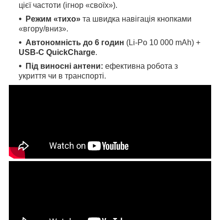
цієї частоти (ігнор «своїх»).
Режим «тихо»
та швидка навігація кнопками
«вгору/вниз».
Автономність до 6 годин
(Li-Po 10 000 mAh) +
USB-C QuickCharge
.
Під виносні антени:
ефективна робота з
укриття чи в транспорті.