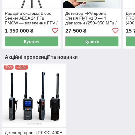
Радарна система Blood
Детектор FPV-дронів
Дете
Seeker AESA 24 ГГц
Стевія FlyT v1.0 — 4
PRO"
FMCW — виявлення FPV /
діапазони (250–950 МГц /
(400
БПЛА / крило /
1.2 / 3.3 / 5.8 ГГц), відео +
Анал
1 350 000
27 500
15 
₴
₴
оптоволоконних дронів,
телеметрія
БПЛ
портативна 3 кг
Купити
Купити
Акційні пропозиції та новинки
Топ
–21%
Детектор дронів ПЛЮС-400E